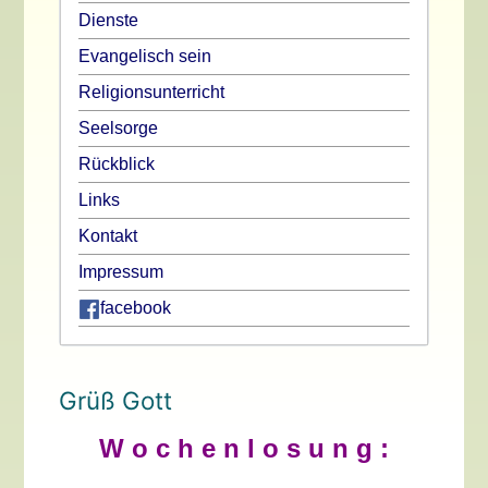
Dienste
Evangelisch sein
Religionsunterricht
Seelsorge
Rückblick
Links
Kontakt
Impressum
facebook
Grüß Gott
W o c h e n l o s u n g :