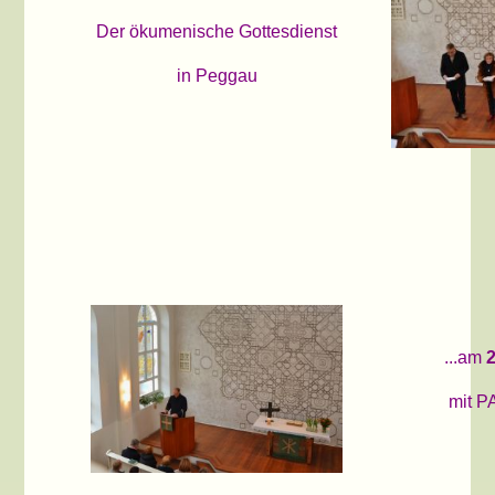
Der ökumenische Gottesdienst
in Peggau
...am
mit P