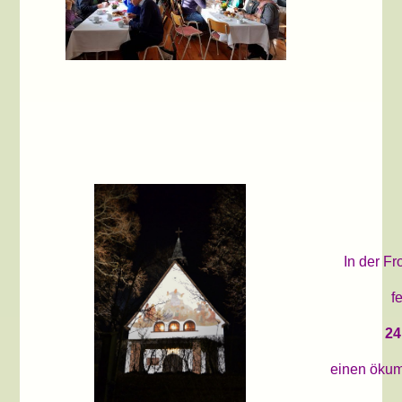
In der Fr
f
24
einen ökum