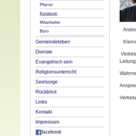
Pfarrer
Kuratorin
Mitarbeiter
Andrea
Büro
Gemeindeleben
Kleins
Dienste
Vertre
Leitung
Evangelisch sein
Religionsunterricht
Wahrneh
Seelsorge
Ansprec
Rückblick
Vertret
Links
Kontakt
Impressum
facebook