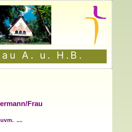
au A. u. H.B.
edermann/Frau
 uvm.
....