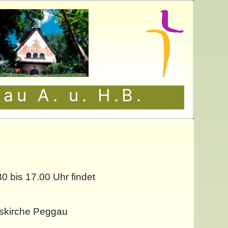
au A. u. H.B.
 bis 17.00 Uhr findet
nskirche Peggau